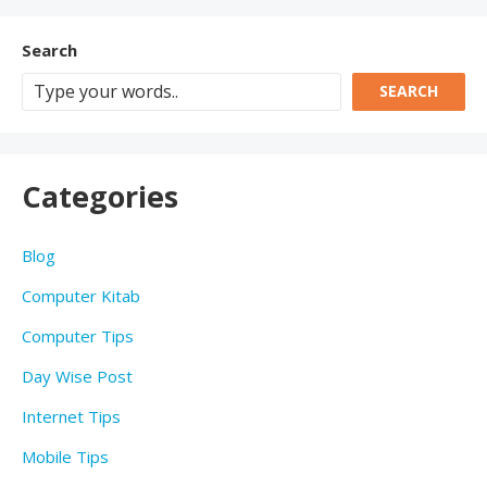
k
p
k
Search
SEARCH
Categories
Blog
Computer Kitab
Computer Tips
Day Wise Post
Internet Tips
Mobile Tips