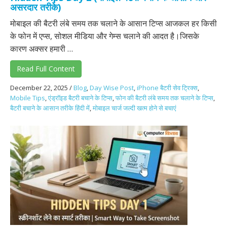
असरदार तरीके)
मोबाइल की बैटरी लंबे समय तक चलाने के आसान टिप्स आजकल हर किसी
के फोन में एप्स, सोशल मीडिया और गेम्स चलाने की आदत है।जिसके
कारण अक्सर हमारी …
Read Full Content
December 22, 2025
/
Blog
,
Day Wise Post
,
iPhone बैटरी सेव ट्रिक्स
,
Mobile Tips
,
एंड्रॉइड बैटरी बचाने के टिप्स
,
फोन की बैटरी लंबे समय तक चलाने के टिप्स
,
बैटरी बचाने के आसान तरीके हिंदी में
,
मोबाइल चार्ज जल्दी खत्म होने से बचाएं