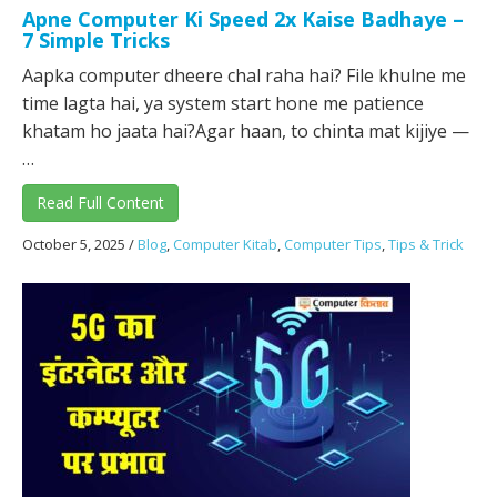
Apne Computer Ki Speed 2x Kaise Badhaye –
7 Simple Tricks
Aapka computer dheere chal raha hai? File khulne me
time lagta hai, ya system start hone me patience
khatam ho jaata hai?Agar haan, to chinta mat kijiye —
…
Read Full Content
October 5, 2025
/
Blog
,
Computer Kitab
,
Computer Tips
,
Tips & Trick