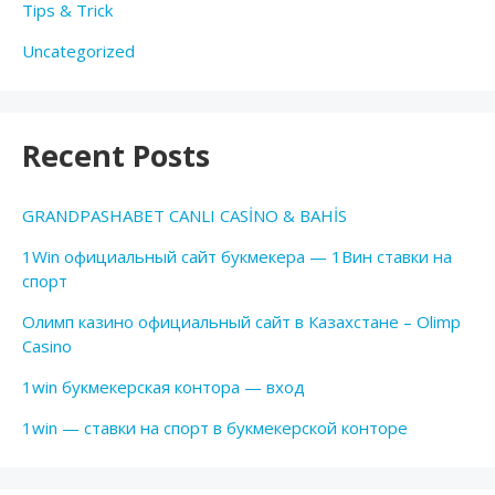
Tips & Trick
Uncategorized
Recent Posts
GRANDPASHABET CANLI CASİNO & BAHİS
1Win официальный сайт букмекера — 1Вин ставки на
спорт
Олимп казино официальный сайт в Казахстане – Olimp
Casino
1win букмекерская контора — вход
1win — ставки на спорт в букмекерской конторе